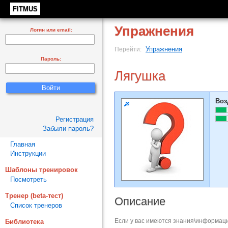
FITMUS
Упражнения
Логин или email:
Упражнения
Перейти:
Пароль:
Лягушка
Воз
Регистрация
Забыли пароль?
Главная
Инструкции
Шаблоны тренировок
Посмотреть
Тренер (beta-тест)
Описание
Список тренеров
Если у вас имеются знания\информаци
Библиотека