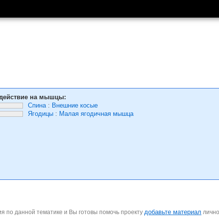
действие на мышцы:
Спина
:
Внешние косые
Ягодицы
:
Малая ягодичная мышца
добавьте материал
я по данной тематике и Вы готовы помочь проекту
личн