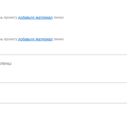
добавьте материал
чь проекту
лично
добавьте материал
чь проекту
лично
елены