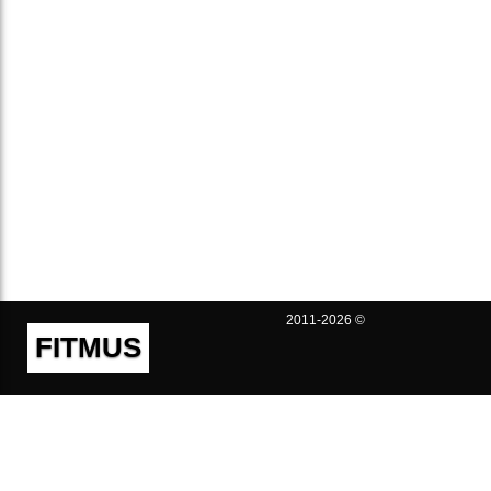
2011-2026 ©
FITMUS
Полезно
Контакты
Пользовательское соглашение
Политика конфиденциальности
Техническая поддержка
Публичная оферта
Предложения и жалобы