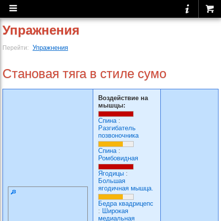
Упражнения
Упражнения
Перейти:
Становая тяга в стиле сумо
Воздействие на
мышцы:
Спина
:
Разгибатель
позвоночника
Спина
:
Ромбовидная
Ягодицы
:
Большая
ягодичная мышца.
Бедра квадрицепс
:
Широкая
медиальная