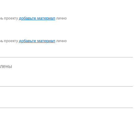
добавьте материал
чь проекту
лично
добавьте материал
чь проекту
лично
елены