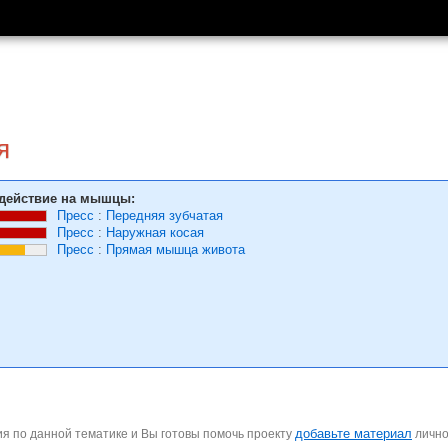
я
действие на мышцы:
Пресс
:
Передняя зубчатая
Пресс
:
Наружная косая
Пресс
:
Прямая мышца живота
добавьте материал
я по данной тематике и Вы готовы помочь проекту
личн