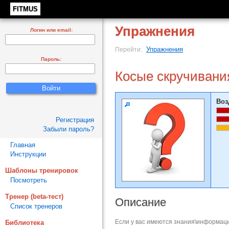
FITMUS
Упражнения
Логин или email:
Упражнения
Перейти:
Пароль:
Косые скручивани
Воз
Регистрация
Забыли пароль?
Главная
Инструкции
Шаблоны тренировок
Посмотреть
Тренер (beta-тест)
Описание
Список тренеров
Если у вас имеются знания\информаци
Библиотека