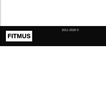
2011-2026 ©
FITMUS
Полезно
Контакты
Пользовательское соглашение
Политика конфиденциальности
Техническая поддержка
Публичная оферта
Предложения и жалобы
support@fitmus.com
Проект
Инструкции
Для разработчиков
FAQ (Вопросы и Ответы)