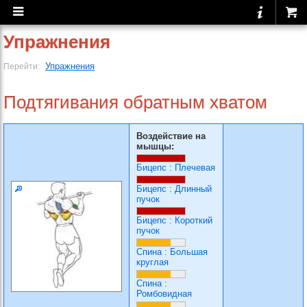
Упражнения
Упражнения
Перейти:
Подтягивания обратным хватом
Воздействие на
мышцы:
Бицепс
:
Плечевая
Бицепс
:
Длинный
пучок
Бицепс
:
Короткий
пучок
Спина
:
Большая
круглая
Спина
:
Ромбовидная