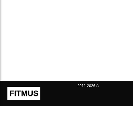
2011-2026 ©
FITMUS
Полезно
Контакты
Пользовательское соглашение
Политика конфиденциальности
Техническая поддержка
Публичная оферта
Предложения и жалобы