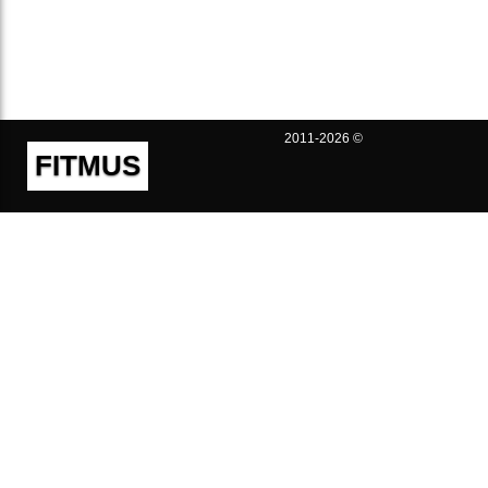
2011-2026 ©
FITMUS
Полезно
Контакты
Пользовательское соглашение
Политика конфиденциальности
Техническая поддержка
Публичная оферта
Предложения и жалобы
support@fitmus.com
Проект
Инструкции
Для разработчиков
FAQ (Вопросы и Ответы)