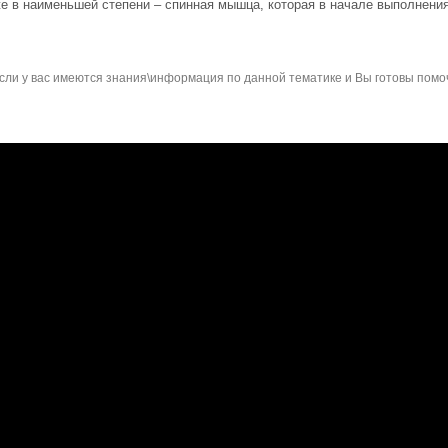
е в наименьшей степени – спинная мышца, которая в начале выполнения
сли у вас имеются знания\информация по данной тематике и Вы готовы помо