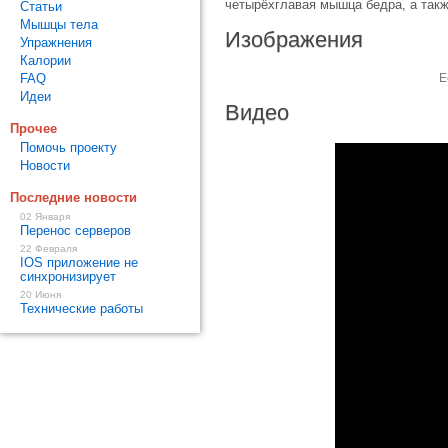
четырёхглавая мышца бедра, а такж
Статьи
Мышцы тела
Изображения
Упражнения
Калории
FAQ
Е
Идеи
Видео
Прочее
Помочь проекту
Новости
Последние новости
02 Января
Перенос серверов
22 Февраля
IOS приложение не
синхронизирует
20 Июня
Технические работы