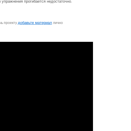
 упражнения прогибается недостаточно.
добавьте материал
чь проекту
лично