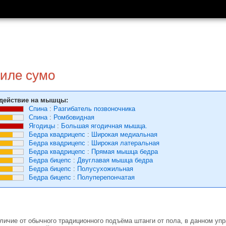
тиле сумо
действие на мышцы:
Спина
:
Разгибатель позвоночника
Спина
:
Ромбовидная
Ягодицы
:
Большая ягодичная мышца.
Бедра квадрицепс
:
Широкая медиальная
Бедра квадрицепс
:
Широкая латеральная
Бедра квадрицепс
:
Прямая мышца бедра
Бедра бицепс
:
Двуглавая мышца бедра
Бедра бицепс
:
Полусухожильная
Бедра бицепс
:
Полуперепончатая
зличие от обычного традиционного подъёма штанги от пола, в данном 