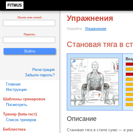
FITMUS
Упражнения
Логин или email:
Упражнения
Перейти:
Пароль:
Становая тяга в с
Воз
Регистрация
Забыли пароль?
Главная
Инструкции
Шаблоны тренировок
Посмотреть
Тренер (beta-тест)
Описание
Список тренеров
Библиотека
Становая тяга в стиле сумо — в ра