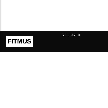
2011-2026 ©
FITMUS
Полезно
Контакты
Пользовательское соглашение
Политика конфиденциальности
Техническая поддержка
Публичная оферта
Предложения и жалобы
support@fitmus.com
Проект
Инструкции
Для разработчиков