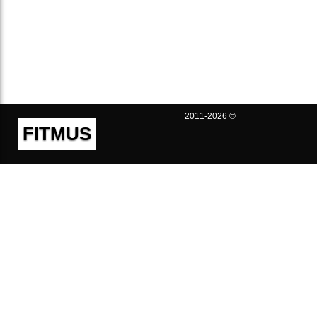
2011-2026 ©
FITMUS
Полезно
Контакты
Пользовательское соглашение
Политика конфиденциальности
Техническая поддержка
Публичная оферта
Предложения и жалобы
support@fitmus.com
Проект
Инструкции