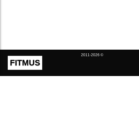
2011-2026 ©
FITMUS
Полезно
Контакты
Пользовательское соглашение
Политика конфиденциальности
Техническая поддержка
Публичная оферта
Предложения и жалобы
support@fitmus.com
Проект
Инструкции