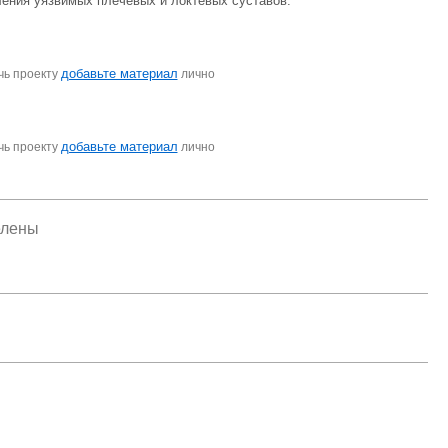
ления уязвимых плечевых и локтевых суставов.
добавьте материал
чь проекту
лично
добавьте материал
чь проекту
лично
елены