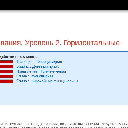
вания. Уровень 2. Горизонтальные
действие на мышцы:
Трапеция
:
Трапецивидная
Бицепс
:
Длинный пучок
Предплечье
:
Плечелучевая
Спина
:
Ромбовидная
Спина
:
Широчайшие мышцы спины
и на вертикальные подтягивания, но для их выполнения требуется боль