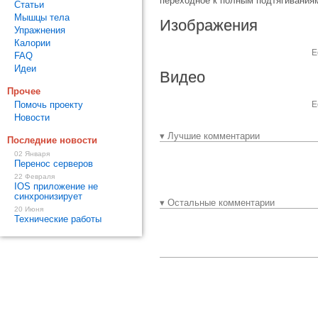
переходное к полным подтягиваниям
Статьи
Мышцы тела
Изображения
Упражнения
Калории
Е
FAQ
Идеи
Видео
Прочее
Помочь проекту
Е
Новости
▾ Лучшие комментарии
Последние новости
02 Января
Перенос серверов
22 Февраля
IOS приложение не
синхронизирует
▾ Остальные комментарии
20 Июня
Технические работы