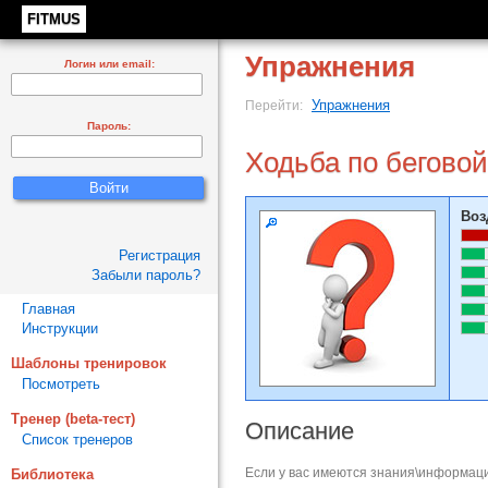
FITMUS
Упражнения
Логин или email:
Упражнения
Перейти:
Пароль:
Ходьба по бегово
Воз
Регистрация
Забыли пароль?
Главная
Инструкции
Шаблоны тренировок
Посмотреть
Тренер (beta-тест)
Описание
Список тренеров
Если у вас имеются знания\информаци
Библиотека