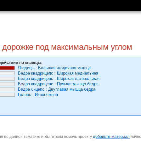
й дорожке под максимальным углом
действие на мышцы:
Ягодицы
:
Большая ягодичная мышца.
Бедра квадрицепс
:
Широкая медиальная
Бедра квадрицепс
:
Широкая латеральная
Бедра квадрицепс
:
Прямая мышца бедра
Бедра бицепс
:
Двуглавая мышца бедра
Голень
:
Икроножная
добавьте материал
я по данной тематике и Вы готовы помочь проекту
личн