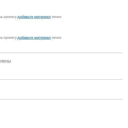
добавьте материал
чь проекту
лично
добавьте материал
чь проекту
лично
елены