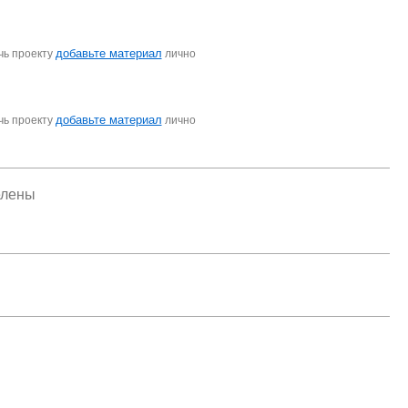
добавьте материал
чь проекту
лично
добавьте материал
чь проекту
лично
елены