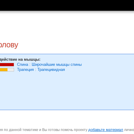
олову
действие на мышцы:
Спина
:
Широчайшие мышцы спины
Трапеция
:
Трапецивидная
добавьте материал
я по данной тематике и Вы готовы помочь проекту
личн