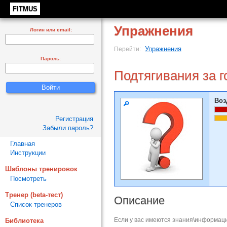
FITMUS
Упражнения
Логин или email:
Упражнения
Перейти:
Пароль:
Подтягивания за г
Воз
Регистрация
Забыли пароль?
Главная
Инструкции
Шаблоны тренировок
Посмотреть
Тренер (beta-тест)
Описание
Список тренеров
Если у вас имеются знания\информаци
Библиотека