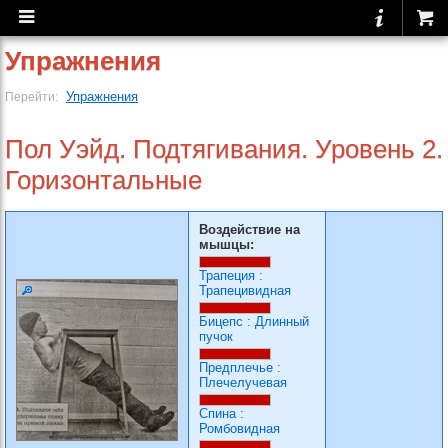
Упражнения
Упражнения
Перейти:
Пол Уэйд. Подтягивания. Уровень 2.
Горизонтальные
Воздействие на
мышцы:
Трапеция
:
Трапецивидная
Бицепс
:
Длинный
пучок
Предплечье
:
Плечелучевая
Спина
:
Ромбовидная