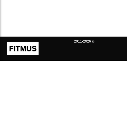
2011-2026 ©
FITMUS
Полезно
Контакты
Пользовательское соглашение
Политика конфиденциальности
Техническая поддержка
Публичная оферта
Предложения и жалобы
support@fitmus.com
Проект
Инструкции
Для разработчиков