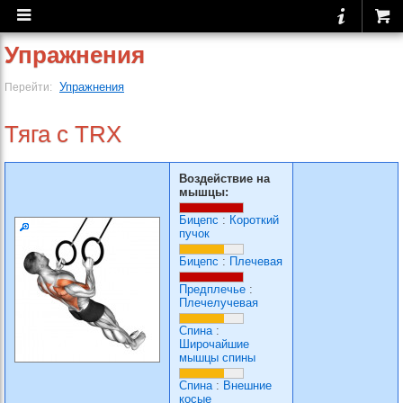
Упражнения
Упражнения
Перейти:
Тяга с TRX
Воздействие на
мышцы:
Бицепс
:
Короткий
пучок
Бицепс
:
Плечевая
Предплечье
:
Плечелучевая
Спина
:
Широчайшие
мышцы спины
Спина
:
Внешние
косые