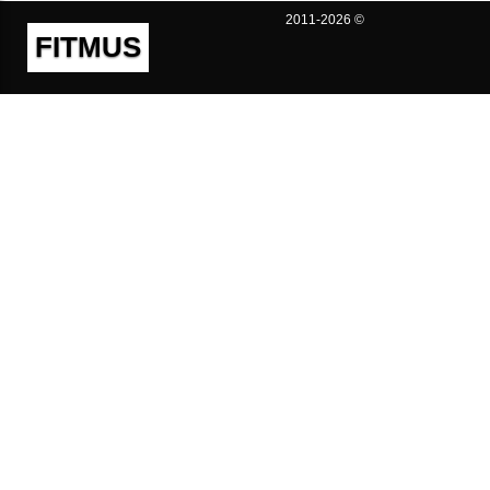
2011-2026 ©
FITMUS
Полезно
Контакты
Пользовательское соглашение
Политика конфиденциальности
Техническая поддержка
Публичная оферта
Предложения и жалобы
support@fitmus.com
Проект
Инструкции
Для разработчиков
FAQ (Вопросы и Ответы)