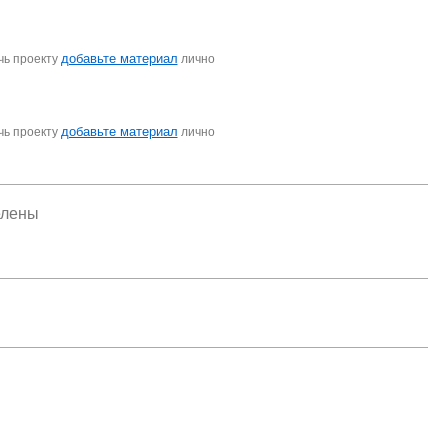
добавьте материал
чь проекту
лично
добавьте материал
чь проекту
лично
елены