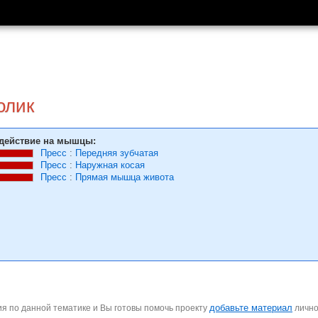
олик
действие на мышцы:
Пресс
:
Передняя зубчатая
Пресс
:
Наружная косая
Пресс
:
Прямая мышца живота
добавьте материал
я по данной тематике и Вы готовы помочь проекту
личн