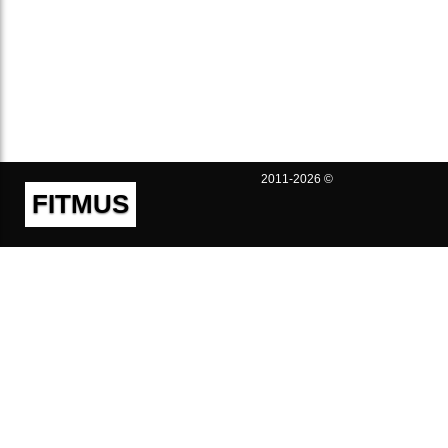
2011-2026 ©
FITMUS
Полезно
Контакты
Пользовательское соглашение
Политика конфиденциальности
Техническая поддержка
Публичная оферта
Предложения и жалобы
support@fitmus.com
Проект