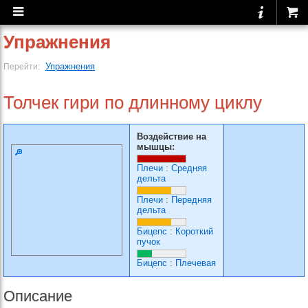
Упражнения
Упражнения
Перейти:
Толчек гири по длинному циклу
Воздействие на
мышцы:
Плечи
:
Средняя
дельта
Плечи
:
Передняя
дельта
Бицепс
:
Короткий
пучок
Бицепс
:
Плечевая
Описание