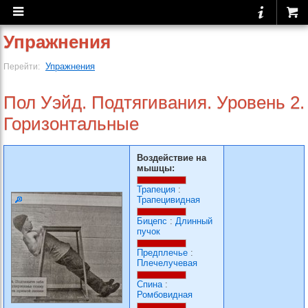
Упражнения
Упражнения
Перейти:
Пол Уэйд. Подтягивания. Уровень 2.
Горизонтальные
Воздействие на
мышцы:
Трапеция
:
Трапецивидная
Бицепс
:
Длинный
пучок
Предплечье
:
Плечелучевая
Спина
:
Ромбовидная