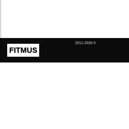
2011-2026 ©
FITMUS
Полезно
Контакты
Пользовательское соглашение
Политика конфиденциальности
Техническая поддержка
Публичная оферта
Предложения и жалобы
support@fitmus.com
Проект
Инструкции
Для разработчиков