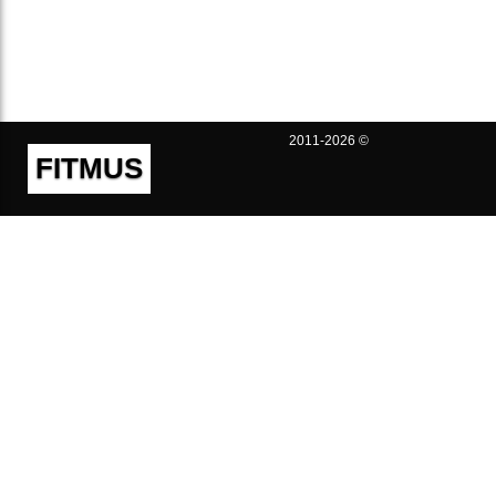
2011-2026 ©
FITMUS
Полезно
Контакты
Пользовательское соглашение
Политика конфиденциальности
Техническая поддержка
Публичная оферта
Предложения и жалобы
support@fitmus.com
Проект
Инструкции
Для разработчиков
FAQ (Вопросы и Ответы)