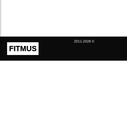
2011-2026 ©
FITMUS
Полезно
Контакты
Пользовательское соглашение
Политика конфиденциальности
Техническая поддержка
Публичная оферта
Предложения и жалобы
support@fitmus.com
Проект
Инструкции
Для разработчиков