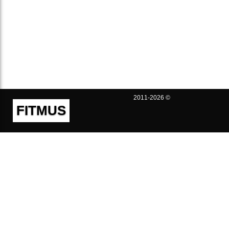
2011-2026 ©
FITMUS
Полезно
Контакты
Пользовательское соглашение
Политика конфиденциальности
Техническая поддержка
Публичная оферта
Предложения и жалобы
support@fitmus.com
Проект