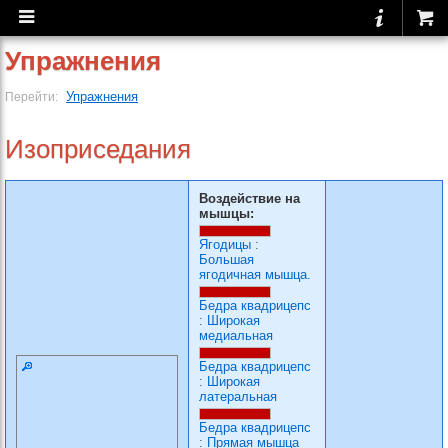
Упражнения
Упражнения
Перейти:
Изоприседания
Воздействие на
мышцы:
Ягодицы
:
Большая
ягодичная мышца.
Бедра квадрицепс
:
Широкая
медиальная
Бедра квадрицепс
:
Широкая
латеральная
Бедра квадрицепс
:
Прямая мышца