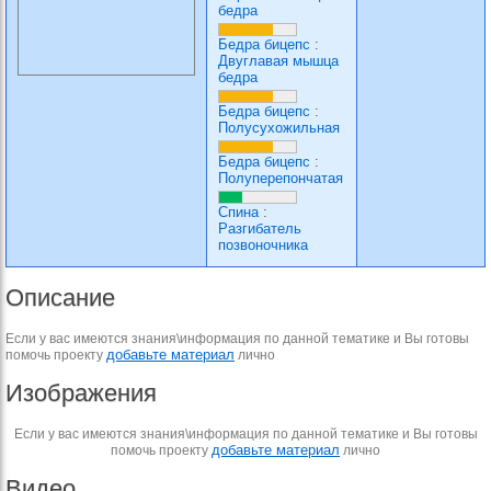
бедра
Бедра бицепс
:
Двуглавая мышца
бедра
Бедра бицепс
:
Полусухожильная
Бедра бицепс
:
Полуперепончатая
Спина
:
Разгибатель
позвоночника
Описание
Если у вас имеются знания\информация по данной тематике и Вы готовы
добавьте материал
помочь проекту
лично
Изображения
Если у вас имеются знания\информация по данной тематике и Вы готовы
добавьте материал
помочь проекту
лично
Видео