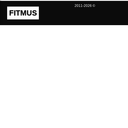
2011-2026 ©
FITMUS
Полезно
Контакты
Пользовательское соглашение
Политика конфиденциальности
Техническая поддержка
Публичная оферта
Предложения и жалобы
support@fitmus.com
Проект
Инструкции
Для разработчиков
FAQ (Вопросы и Ответы)