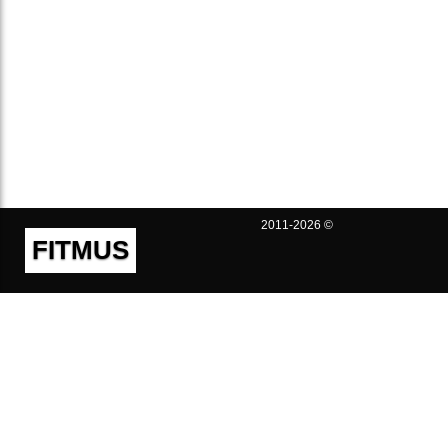
2011-2026 ©
FITMUS
Полезно
Контакты
Пользовательское соглашение
Политика конфиденциальности
Техническая поддержка
Публичная оферта
Предложения и жалобы
support@fitmus.com