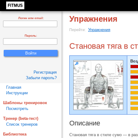
FITMUS
Упражнения
Логин или email:
Упражнения
Перейти:
Пароль:
Становая тяга в с
Воз
Регистрация
Забыли пароль?
Главная
Инструкции
Шаблоны тренировок
Посмотреть
Тренер (beta-тест)
Описание
Список тренеров
Библиотека
Становая тяга в стиле сумо — в ра