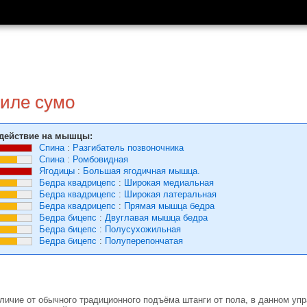
тиле сумо
действие на мышцы:
Спина
:
Разгибатель позвоночника
Спина
:
Ромбовидная
Ягодицы
:
Большая ягодичная мышца.
Бедра квадрицепс
:
Широкая медиальная
Бедра квадрицепс
:
Широкая латеральная
Бедра квадрицепс
:
Прямая мышца бедра
Бедра бицепс
:
Двуглавая мышца бедра
Бедра бицепс
:
Полусухожильная
Бедра бицепс
:
Полуперепончатая
зличие от обычного традиционного подъёма штанги от пола, в данном 