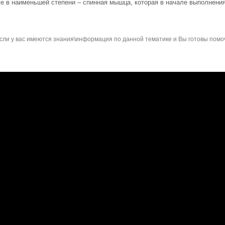
е в наименьшей степени – спинная мышца, которая в начале выполнения
сли у вас имеются знания\информация по данной тематике и Вы готовы помо