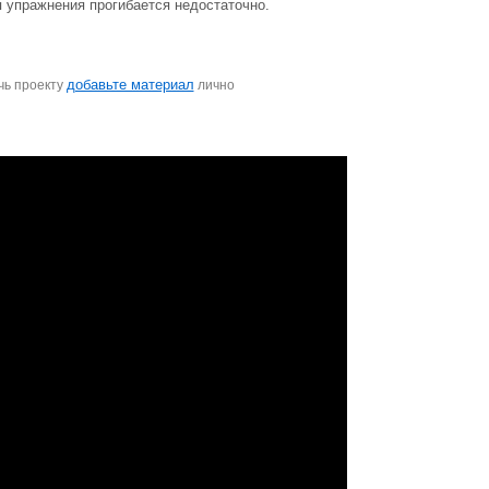
 упражнения прогибается недостаточно.
добавьте материал
чь проекту
лично