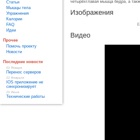
четырёхглавая мышца бедра, а такж
Статьи
Мышцы тела
Изображения
Упражнения
Калории
FAQ
Е
Идеи
Видео
Прочее
Помочь проекту
Новости
Последние новости
02 Января
Перенос серверов
22 Февраля
IOS приложение не
синхронизирует
20 Июня
Технические работы