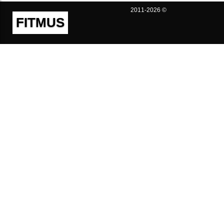
2011-2026 ©
FITMUS
Полезно
Контакты
Пользовательское соглашение
Политика конфиденциальности
Техническая поддержка
Публичная оферта
Предложения и жалобы
support@fitmus.com
Проект
Инструкции
Для разработчиков
FAQ (Вопросы и Ответы)