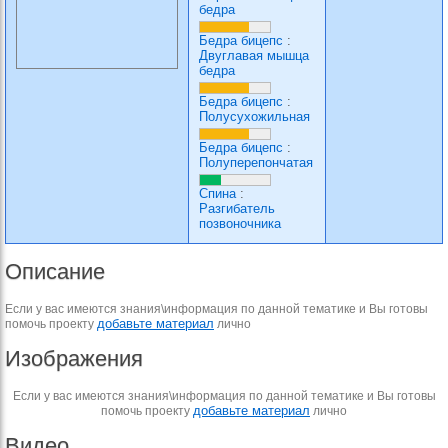
бедра
Бедра бицепс
:
Двуглавая мышца
бедра
Бедра бицепс
:
Полусухожильная
Бедра бицепс
:
Полуперепончатая
Спина
:
Разгибатель
позвоночника
Описание
Если у вас имеются знания\информация по данной тематике и Вы готовы
добавьте материал
помочь проекту
лично
Изображения
Если у вас имеются знания\информация по данной тематике и Вы готовы
добавьте материал
помочь проекту
лично
Видео