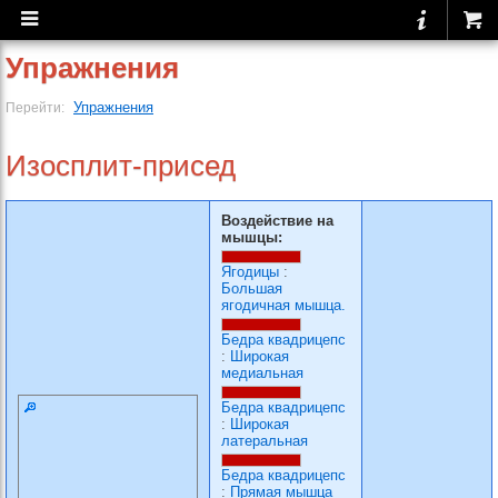
Упражнения
Упражнения
Перейти:
Изосплит-присед
Воздействие на
мышцы:
Ягодицы
:
Большая
ягодичная мышца.
Бедра квадрицепс
:
Широкая
медиальная
Бедра квадрицепс
:
Широкая
латеральная
Бедра квадрицепс
:
Прямая мышца