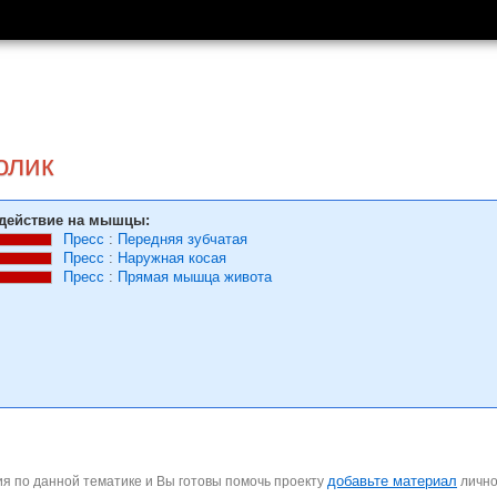
олик
действие на мышцы:
Пресс
:
Передняя зубчатая
Пресс
:
Наружная косая
Пресс
:
Прямая мышца живота
добавьте материал
я по данной тематике и Вы готовы помочь проекту
личн