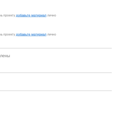
добавьте материал
чь проекту
лично
добавьте материал
чь проекту
лично
елены