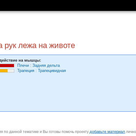
 рук лежа на животе
действие на мышцы:
Плечи
:
Задняя дельта
Трапеция
:
Трапецивидная
добавьте материал
я по данной тематике и Вы готовы помочь проекту
личн