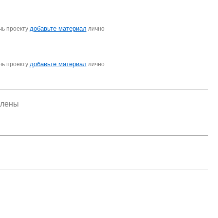
добавьте материал
чь проекту
лично
добавьте материал
чь проекту
лично
елены