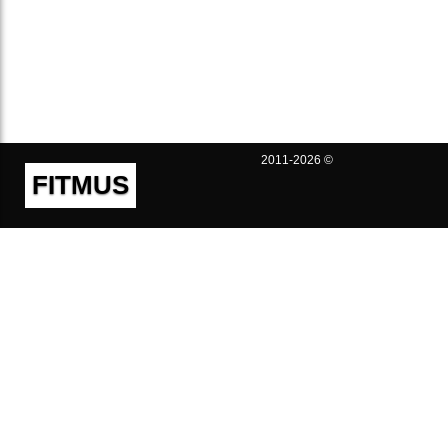
2011-2026 ©
FITMUS
Полезно
Контакты
Пользовательское соглашение
Политика конфиденциальности
Техническая поддержка
Публичная оферта
Предложения и жалобы
support@fitmus.com
Проект
Инструкции