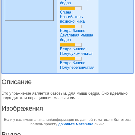
бедра
Спина
:
Разгибатель
позвоночника
Бедра бицепс
:
Двуглавая мышца
бедра
Бедра бицепс
:
Полусухожильная
Бедра бицепс
:
Полуперепончатая
Описание
Это упражнение является базовым, для мышц бедра. Оно идеально
подходит для наращивания массы и силы.
Изображения
Если у вас имеются знания\информация по данной тематике и Вы готовы
добавьте материал
помочь проекту
лично
Видео