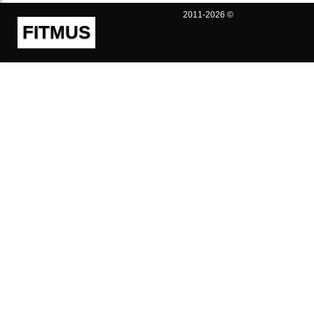
2011-2026 ©
FITMUS
Полезно
Контакты
Пользовательское соглашение
Политика конфиденциальности
Техническая поддержка
Публичная оферта
Предложения и жалобы
support@fitmus.com
Проект
Инструкции
Для разработчиков
FAQ (Вопросы и Ответы)