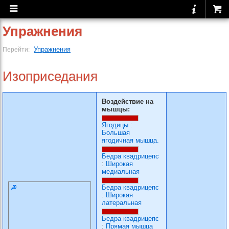
Упражнения
Упражнения
Перейти:
Изоприседания
Воздействие на
мышцы:
Ягодицы
:
Большая
ягодичная мышца.
Бедра квадрицепс
:
Широкая
медиальная
Бедра квадрицепс
:
Широкая
латеральная
Бедра квадрицепс
:
Прямая мышца