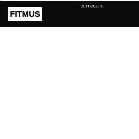
2011-2026 ©
FITMUS
Полезно
Контакты
Пользовательское соглашение
Политика конфиденциальности
Техническая поддержка
Публичная оферта
Предложения и жалобы
support@fitmus.com
Проект
Инструкции
Для разработчиков
FAQ (Вопросы и Ответы)