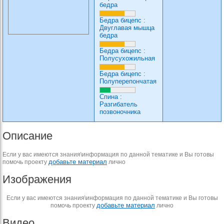
бедра
Бедра бицепс
:
Двуглавая мышца
бедра
Бедра бицепс
:
Полусухожильная
Бедра бицепс
:
Полуперепончатая
Спина
:
Разгибатель
позвоночника
Описание
Если у вас имеются знания\информация по данной тематике и Вы готовы
добавьте материал
помочь проекту
лично
Изображения
Если у вас имеются знания\информация по данной тематике и Вы готовы
добавьте материал
помочь проекту
лично
Видео