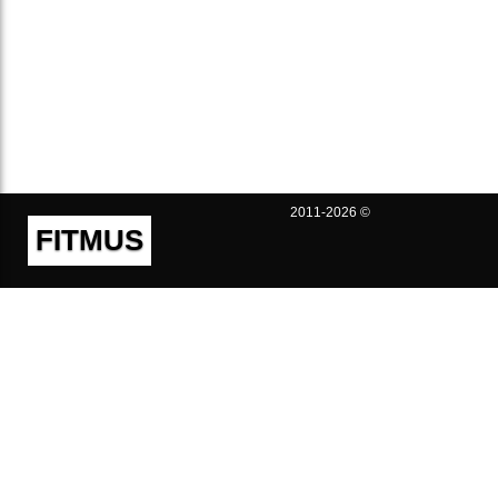
2011-2026 ©
FITMUS
Полезно
Контакты
Пользовательское соглашение
Политика конфиденциальности
Техническая поддержка
Публичная оферта
Предложения и жалобы
support@fitmus.com
Проект