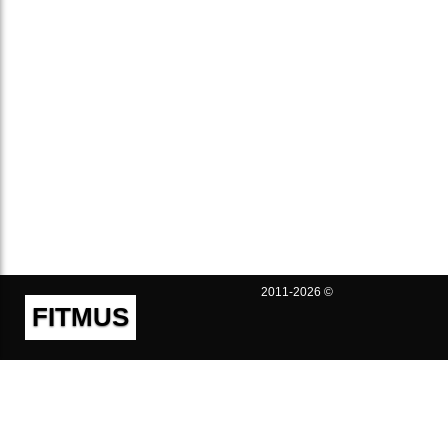
2011-2026 ©
FITMUS
Полезно
Контакты
Пользовательское соглашение
Политика конфиденциальности
Техническая поддержка
Публичная оферта
Предложения и жалобы