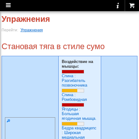
Упражнения
Упражнения
Перейти:
Становая тяга в стиле сумо
Воздействие на
мышцы:
Спина
:
Разгибатель
позвоночника
Спина
:
Ромбовидная
Ягодицы
:
Большая
ягодичная мышца.
Бедра квадрицепс
:
Широкая
медиальная