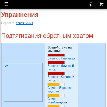
Упражнения
Упражнения
Перейти:
Подтягивания обратным хватом
Воздействие на
мышцы:
Бицепс
:
Плечевая
Бицепс
:
Длинный
пучок
Бицепс
:
Короткий
пучок
Спина
:
Большая
круглая
Спина
:
Ромбовидная