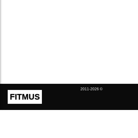
2011-2026 ©
FITMUS
Полезно
Контакты
Пользовательское соглашение
Политика конфиденциальности
Техническая поддержка
Публичная оферта
Предложения и жалобы