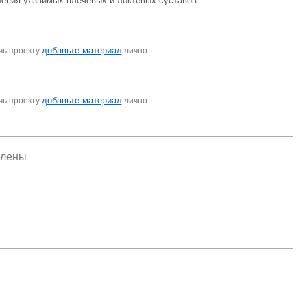
ления уязвимых плечевых и локтевых суставов.
добавьте материал
чь проекту
лично
добавьте материал
чь проекту
лично
елены