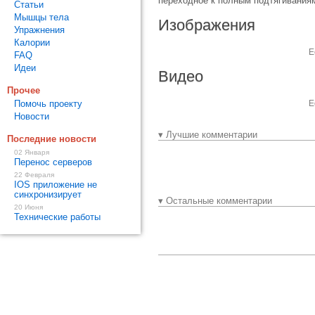
переходное к полным подтягиваниям
Статьи
Мышцы тела
Изображения
Упражнения
Калории
Е
FAQ
Идеи
Видео
Прочее
Помочь проекту
Е
Новости
▾ Лучшие комментарии
Последние новости
02 Января
Перенос серверов
22 Февраля
IOS приложение не
синхронизирует
▾ Остальные комментарии
20 Июня
Технические работы