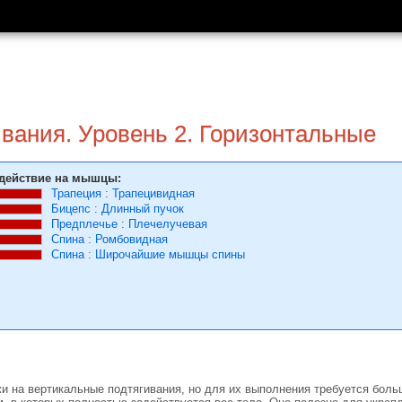
вания. Уровень 2. Горизонтальные
действие на мышцы:
Трапеция
:
Трапецивидная
Бицепс
:
Длинный пучок
Предплечье
:
Плечелучевая
Спина
:
Ромбовидная
Спина
:
Широчайшие мышцы спины
и на вертикальные подтягивания, но для их выполнения требуется боль