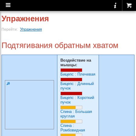
Упражнения
Упражнения
Перейти:
Подтягивания обратным хватом
Воздействие на
мышцы:
Бицепс
:
Плечевая
Бицепс
:
Длинный
пучок
Бицепс
:
Короткий
пучок
Спина
:
Большая
круглая
Спина
:
Ромбовидная