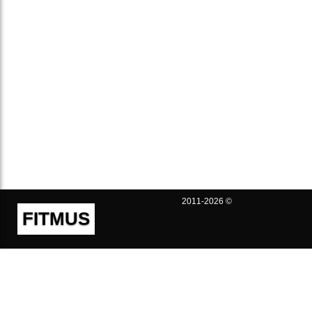
2011-2026 ©
FITMUS
Полезно
Контакты
Пользовательское соглашение
Политика конфиденциальности
Техническая поддержка
Публичная оферта
Предложения и жалобы