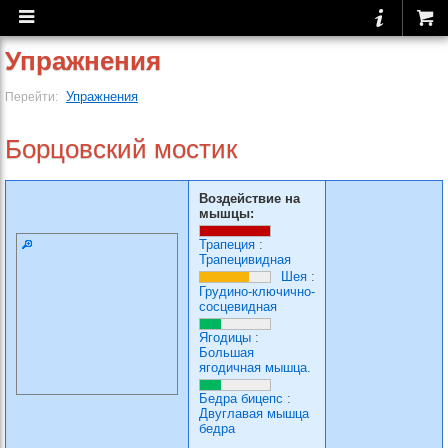
Упражнения
Упражнения
Перейти:
Борцовский мостик
Воздействие на
мышцы:
Трапеция
:
Трапецивидная
Шея
:
Грудино-ключично-
сосцевидная
Ягодицы
:
Большая
ягодичная мышца.
Бедра бицепс
:
Двуглавая мышца
бедра