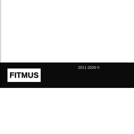
2011-2026 ©
FITMUS
Полезно
Контакты
Пользовательское соглашение
Политика конфиденциальности
Техническая поддержка
Публичная оферта
Предложения и жалобы
support@fitmus.com