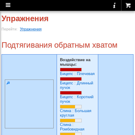
Упражнения
Упражнения
Перейти:
Подтягивания обратным хватом
Воздействие на
мышцы:
Бицепс
:
Плечевая
Бицепс
:
Длинный
пучок
Бицепс
:
Короткий
пучок
Спина
:
Большая
круглая
Спина
:
Ромбовидная