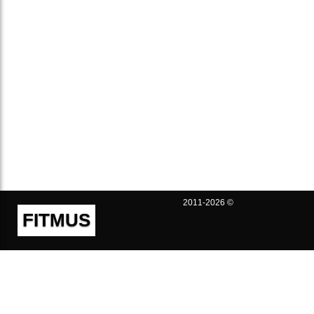
2011-2026 ©
FITMUS
Полезно
Контакты
Пользовательское соглашение
Политика конфиденциальности
Техническая поддержка
Публичная оферта
Предложения и жалобы