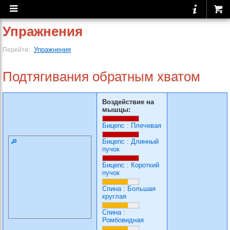
Упражнения
Упражнения
Перейти:
Подтягивания обратным хватом
Воздействие на
мышцы:
Бицепс
:
Плечевая
Бицепс
:
Длинный
пучок
Бицепс
:
Короткий
пучок
Спина
:
Большая
круглая
Спина
:
Ромбовидная