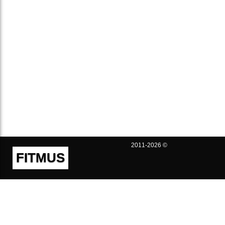
2011-2026 ©
FITMUS
Полезно
Контакты
Пользовательское соглашение
Политика конфиденциальности
Техническая поддержка
Публичная оферта
Предложения и жалобы