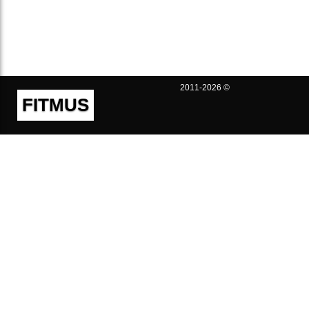
2011-2026 ©
FITMUS
Полезно
Контакты
Пользовательское соглашение
Политика конфиденциальности
Техническая поддержка
Публичная оферта
Предложения и жалобы
support@fitmus.com
Проект
Инструкции
Для разработчиков
FAQ (Вопросы и Ответы)