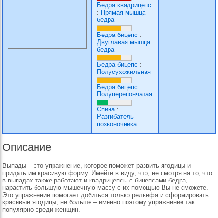
Бедра квадрицепс
:
Прямая мышца
бедра
Бедра бицепс
:
Двуглавая мышца
бедра
Бедра бицепс
:
Полусухожильная
Бедра бицепс
:
Полуперепончатая
Спина
:
Разгибатель
позвоночника
Описание
Выпады – это упражнение, которое поможет развить ягодицы и
придать им красивую форму. Имейте в виду, что, не смотря на то, что
в выпадах также работают и квадрицепсы с бицепсами бедра,
нарастить большую мышечную массу с их помощью Вы не сможете.
Это упражнение помогает добиться только рельефа и сформировать
красивые ягодицы, не больше – именно поэтому упражнение так
популярно среди женщин.