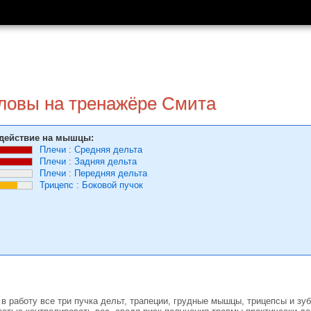
оловы на тренажёре Смита
действие на мышцы:
Плечи
:
Средняя дельта
Плечи
:
Задняя дельта
Плечи
:
Передняя дельта
Трицепс
:
Боковой пучок
 в работу все три пучка дельт, трапеции, грудные мышцы, трицепсы и з