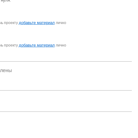
 нуля.
добавьте материал
чь проекту
лично
добавьте материал
чь проекту
лично
елены