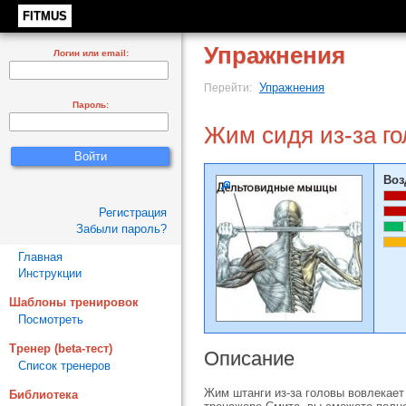
FITMUS
Упражнения
Логин или email:
Упражнения
Перейти:
Пароль:
Жим сидя из-за г
Воз
Регистрация
Забыли пароль?
Главная
Инструкции
Шаблоны тренировок
Посмотреть
Тренер (beta-тест)
Описание
Список тренеров
Жим штанги из-за головы вовлекает
Библиотека