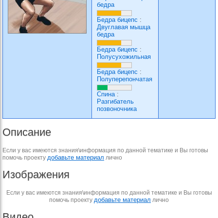
бедра
Бедра бицепс
:
Двуглавая мышца
бедра
Бедра бицепс
:
Полусухожильная
Бедра бицепс
:
Полуперепончатая
Спина
:
Разгибатель
позвоночника
Описание
Если у вас имеются знания\информация по данной тематике и Вы готовы
добавьте материал
помочь проекту
лично
Изображения
Если у вас имеются знания\информация по данной тематике и Вы готовы
добавьте материал
помочь проекту
лично
Видео