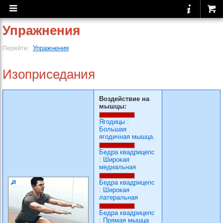
Упражнения
Упражнения
Перейти:
Изоприседания
Воздействие на
мышцы:
Ягодицы
:
Большая
ягодичная мышца.
Бедра квадрицепс
:
Широкая
медиальная
Бедра квадрицепс
:
Широкая
латеральная
Бедра квадрицепс
:
Прямая мышца