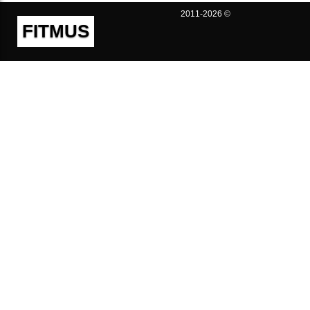
2011-2026 ©
FITMUS
Полезно
Контакты
Пользовательское соглашение
Политика конфиденциальности
Техническая поддержка
Публичная оферта
Предложения и жалобы
support@fitmus.com
Проект
Инструкции
Для разработчиков
FAQ (Вопросы и Ответы)