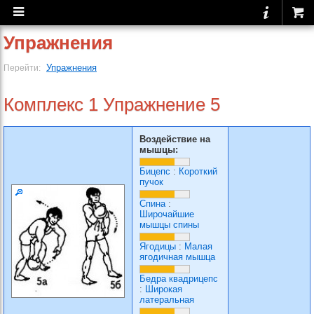
Упражнения
Упражнения
Перейти:
Комплекс 1 Упражнение 5
Воздействие на
мышцы:
Бицепс
:
Короткий
пучок
Спина
:
Широчайшие
мышцы спины
Ягодицы
:
Малая
ягодичная мышца
Бедра квадрицепс
:
Широкая
латеральная