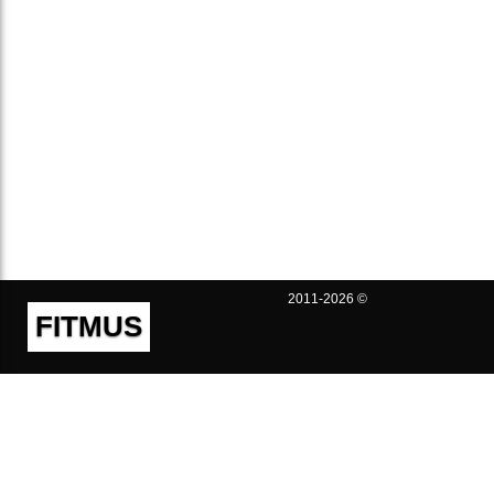
2011-2026 ©
FITMUS
Полезно
Контакты
Пользовательское соглашение
Политика конфиденциальности
Техническая поддержка
Публичная оферта
Предложения и жалобы
support@fitmus.com