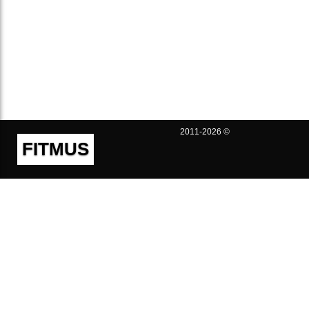
2011-2026 ©
FITMUS
Полезно
Контакты
Пользовательское соглашение
Политика конфиденциальности
Техническая поддержка
Публичная оферта
Предложения и жалобы
support@fitmus.com
Проект