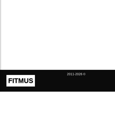
2011-2026 ©
FITMUS
Полезно
Контакты
Пользовательское соглашение
Политика конфиденциальности
Техническая поддержка
Публичная оферта
Предложения и жалобы