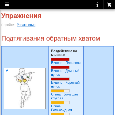
Упражнения
Упражнения
Перейти:
Подтягивания обратным хватом
Воздействие на
мышцы:
Бицепс
:
Плечевая
Бицепс
:
Длинный
пучок
Бицепс
:
Короткий
пучок
Спина
:
Большая
круглая
Спина
:
Ромбовидная