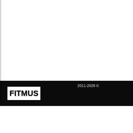
2011-2026 ©
FITMUS
Полезно
Контакты
Пользовательское соглашение
Политика конфиденциальности
Техническая поддержка
Публичная оферта
Предложения и жалобы