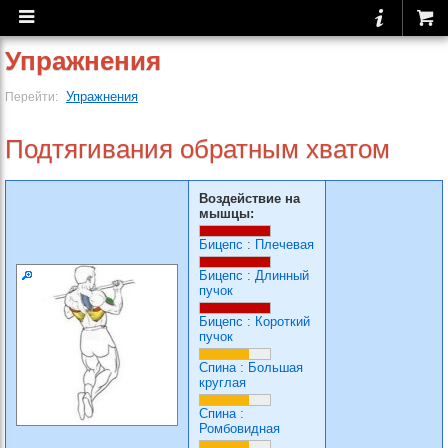
Упражнения
Упражнения
Перейти:
Подтягивания обратным хватом
Воздействие на
мышцы:
Бицепс
:
Плечевая
Бицепс
:
Длинный
пучок
Бицепс
:
Короткий
пучок
Спина
:
Большая
круглая
Спина
:
Ромбовидная