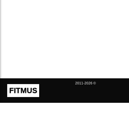
2011-2026 ©
FITMUS
Полезно
Контакты
Пользовательское соглашение
Политика конфиденциальности
Техническая поддержка
Публичная оферта
Предложения и жалобы