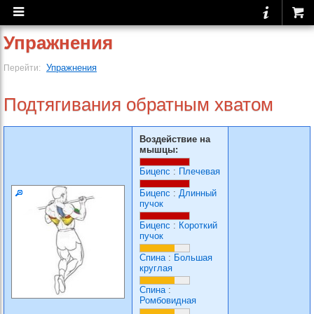
Упражнения
Упражнения
Перейти:
Подтягивания обратным хватом
Воздействие на
мышцы:
Бицепс
:
Плечевая
Бицепс
:
Длинный
пучок
Бицепс
:
Короткий
пучок
Спина
:
Большая
круглая
Спина
:
Ромбовидная