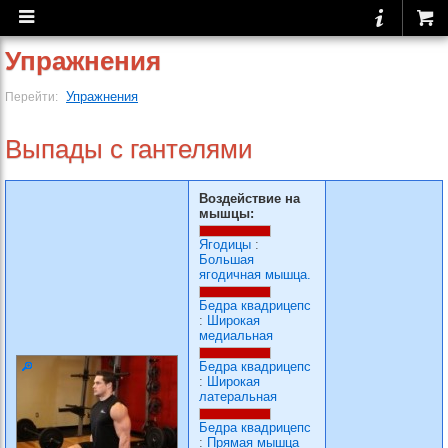
Упражнения
Упражнения
Перейти:
Выпады с гантелями
Воздействие на
мышцы:
Ягодицы
:
Большая
ягодичная мышца.
Бедра квадрицепс
:
Широкая
медиальная
Бедра квадрицепс
:
Широкая
латеральная
Бедра квадрицепс
:
Прямая мышца