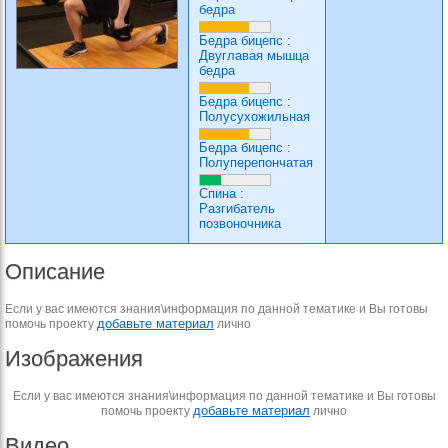
бедра
Бедра бицепс
:
Двуглавая мышца
бедра
Бедра бицепс
:
Полусухожильная
Бедра бицепс
:
Полуперепончатая
Спина
:
Разгибатель
позвоночника
Описание
Если у вас имеются знания\информация по данной тематике и Вы готовы
добавьте материал
помочь проекту
лично
Изображения
Если у вас имеются знания\информация по данной тематике и Вы готовы
добавьте материал
помочь проекту
лично
Видео