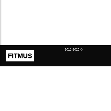
2011-2026 ©
FITMUS
Полезно
Контакты
Пользовательское соглашение
Политика конфиденциальности
Техническая поддержка
Публичная оферта
Предложения и жалобы
support@fitmus.com
Проект