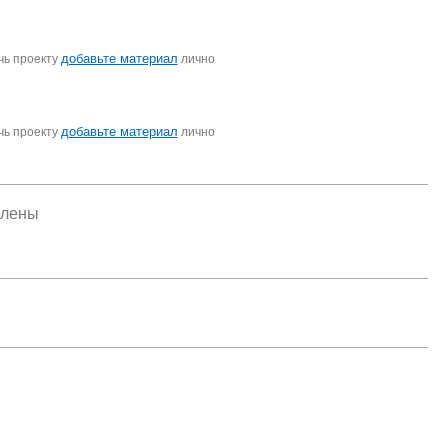
добавьте материал
чь проекту
лично
добавьте материал
чь проекту
лично
елены