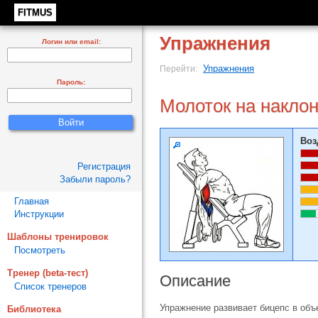
FITMUS
Упражнения
Логин или email:
Упражнения
Перейти:
Пароль:
Молоток на накло
Воз
Регистрация
Забыли пароль?
Главная
Инструкции
Шаблоны тренировок
Посмотреть
Тренер (beta-тест)
Описание
Список тренеров
Упражнение развивает бицепс в объ
Библиотека