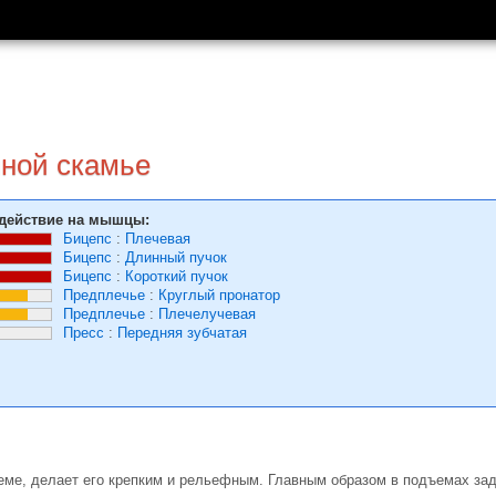
нной скамье
действие на мышцы:
Бицепс
:
Плечевая
Бицепс
:
Длинный пучок
Бицепс
:
Короткий пучок
Предплечье
:
Круглый пронатор
Предплечье
:
Плечелучевая
Пресс
:
Передняя зубчатая
еме, делает его крепким и рельефным. Главным образом в подъемах зад